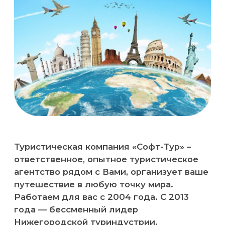
Туристическая компания «Софт-Тур» –
ответственное, опытное туристическое
агентство рядом с Вами, организует ваше
путешествие в любую точку мира.
Работаем для вас с 2004 года. С 2013
года — бессменный лидер
Нижегородской туриндустрии.
Наше основное правило – клиент
должен остаться доволен. Мы
работаем, а вы получаете новые
впечатления, позитивный заряд
энергии и положительные эмоции
от комфортного отдыха.
КОМАНДА