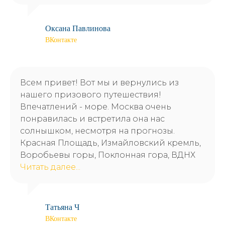
Оксана Павлинова
ВКонтакте
г. Бор
+7 (83159) 25044
Всем привет! Вот мы и вернулись из
8 (831) 422 28 30
г. Нижний Новгород
нашего призового путешествия!
+7 905 193-36-13
Директор
Впечатлений - море. Москва очень
г. Бор, ул. Октябрьская д. 53
понравилась и встретила она нас
солнышком, несмотря на прогнозы.
г. Н. Новгород, пл. Горького, д. 6
Красная Площадь, Измайловский кремль,
Воробьевы горы, Поклонная гора, ВДНХ
Читать далее...
Политика конфиденциальности
Пользовательское соглашение
Татьяна Ч
ВКонтакте