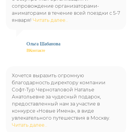
сопровождение организаторами-
аниматорами в течение всей поездки с 5-7
января!
Читать далее...
Ольга Шабанова
ВКонтакте
Хочется выразить огромную
О компании
Для агентов
Туры
благодарность директору компании
О нас
Горящие
Софт-Тур Черноталовой Наталье
туры
Отзывы
Анатольевне за чудесный подарок,
Контакты
Оплата и доставка
Прием в г. Бор
Школьные туры
Отправление
предоставленный нам за участие в
конкурсе «Новые Имена», в виде
увлекательного путешествия в Москву.
Читать далее...