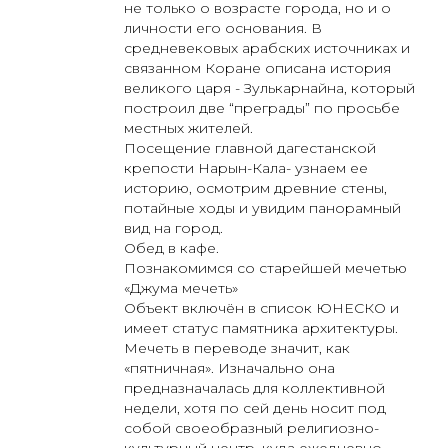
не только о возрасте города, но и о
личности его основания. В
средневековых арабских источниках и
связанном Коране описана история
великого царя - Зулькарнайна, который
построил две “преграды” по просьбе
местных жителей.
Посещение главной дагестанской
крепости Нарын-Кала- узнаем ее
историю, осмотрим древние стены,
потайные ходы и увидим панорамный
вид на город.
Обед в кафе.
Познакомимся со старейшей мечетью
«Джума мечеть»
Объект включён в список ЮНЕСКО и
имеет статус памятника архитектуры.
Мечеть в переводе значит, как
«пятничная». Изначально она
предназначалась для коллективной
недели, хотя по сей день носит под
собой своеобразный религиозно-