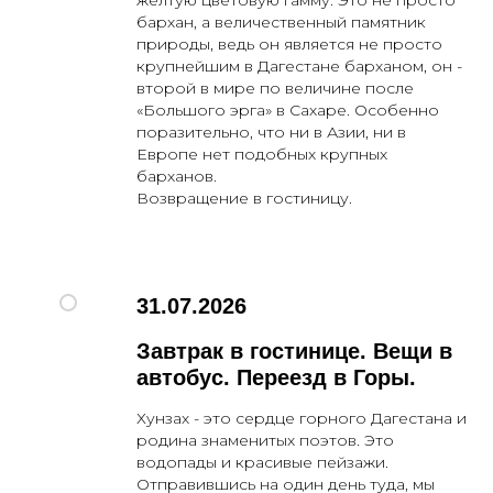
желтую цветовую гамму. Это не просто
О нас
Горящие
бархан, а величественный памятник
туры
Отзывы
природы, ведь он является не просто
Контакты
Оплата и доставка
Прием в г. Бор
Школьные туры
Отправление
крупнейшим в Дагестане барханом, он -
второй в мире по величине после
«Большого эрга» в Сахаре. Особенно
поразительно, что ни в Азии, ни в
Европе нет подобных крупных
барханов.
Возвращение в гостиницу.
31.07.2026
Завтрак в гостинице. Вещи в
г. Бор
+7 (83159) 25044
автобус. Переезд в Горы.
8 (831) 422 28 30
г. Нижний Новгород
+7 905 193-36-13
Директор
Хунзах - это сердце горного Дагестана и
г. Бор, ул. Октябрьская д. 53
родина знаменитых поэтов. Это
г. Н. Новгород, пл. Горького, д. 6
водопады и красивые пейзажи.
Отправившись на один день туда, мы