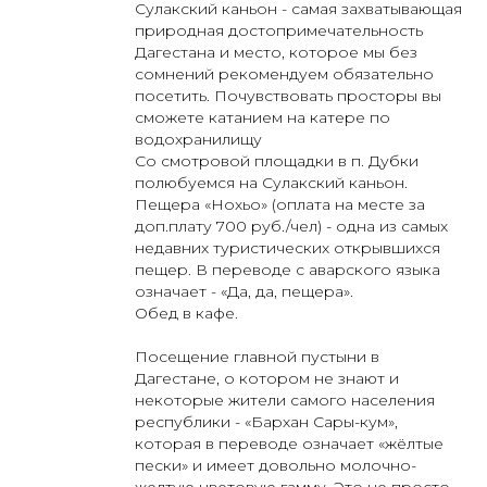
Сулакский каньон - самая захватывающая
природная достопримечательность
Дагестана и место, которое мы без
сомнений рекомендуем обязательно
посетить. Почувствовать просторы вы
сможете катанием на катере по
водохранилищу
Со смотровой площадки в п. Дубки
полюбуемся на Сулакский каньон.
Пещера «Нохьо» (оплата на месте за
доп.плату 700 руб./чел) - одна из самых
недавних туристических открывшихся
пещер. В переводе с аварского языка
означает - «Да, да, пещера».
Обед в кафе.
Посещение главной пустыни в
Дагестане, о котором не знают и
некоторые жители самого населения
республики - «Бархан Сары-кум»,
которая в переводе означает «жёлтые
О компании
Для агентов
Туры
пески» и имеет довольно молочно-