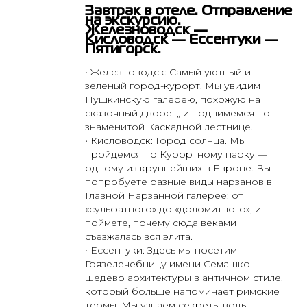
Завтрак в отеле. Отправление
на экскурсию.
Железноводск —
Кисловодск — Ессентуки —
Пятигорск.
• Железноводск: Самый уютный и
зеленый город-курорт. Мы увидим
Пушкинскую галерею, похожую на
сказочный дворец, и поднимемся по
знаменитой Каскадной лестнице.
• Кисловодск: Город солнца. Мы
пройдемся по Курортному парку —
одному из крупнейших в Европе. Вы
попробуете разные виды нарзанов в
Главной Нарзанной галерее: от
«сульфатного» до «доломитного», и
поймете, почему сюда веками
съезжалась вся элита.
О компании
Для агентов
Туры
• Ессентуки: Здесь мы посетим
О нас
Горящие
Грязелечебницу имени Семашко —
туры
Отзывы
шедевр архитектуры в античном стиле,
Контакты
Оплата и доставка
Прием в г. Бор
Школьные туры
который больше напоминает римские
Отправление
термы. Мы узнаем секреты воды