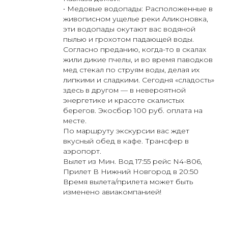
• Медовые водопады: Расположенные в
живописном ущелье реки Аликоновка,
эти водопады окутают вас водяной
пылью и грохотом падающей воды.
Согласно преданию, когда-то в скалах
жили дикие пчелы, и во время паводков
мед стекал по струям воды, делая их
липкими и сладкими. Сегодня «сладость»
здесь в другом — в невероятной
энергетике и красоте скалистых
берегов. Экосбор 100 руб. оплата на
месте.
По маршруту экскурсии вас ждет
вкусный обед в кафе. Трансфер в
аэропорт.
Вылет из Мин. Вод 17:55 рейс N4-806,
Прилет В Нижний Новгород в 20:50
Время вылета/прилета может быть
изменено авиакомпанией!