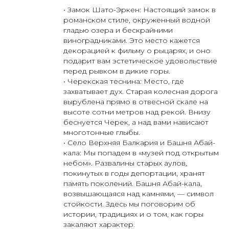
• Замок Шато-Эркен: Настоящий замок в
романском стиле, окруженный водной
гладью озера и бескрайними
виноградниками. Это место кажется
декорацией к фильму о рыцарях, и оно
подарит вам эстетическое удовольствие
перед рывком в дикие горы.
• Черекская теснина: Место, где
захватывает дух. Старая колесная дорога
вырублена прямо в отвесной скале на
высоте сотни метров над рекой. Внизу
беснуется Черек, а над вами нависают
многотонные глыбы.
• Село Верхняя Балкария и Башня Абай-
кала: Мы попадем в «музей под открытым
небом». Развалины старых аулов,
покинутых в годы депортации, хранят
память поколений. Башня Абай-кала,
возвышающаяся над камнями, — символ
стойкости. Здесь мы поговорим об
истории, традициях и о том, как горы
закаляют характер.