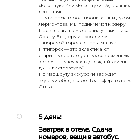
«Ессентуки-4» и «Ессентуки-17», ставших
легендами.
• Пятигорск: Город, пропитанный духом
Лермонтова. Мы поднимемся к озеру
Провал, загадаем желание у памятника
Остапу Бендеру и насладимся
панорамой города с горы Машук.
Пятигорск — это эклектика: от
старинных дач до уютных современных
кофеен на улочках, где каждый камень
дышит литературой.
По маршруту экскурсии вас ждет
г. Бор
+7 (83159) 25044
вкусный обед в кафе. Трансфер в отель.
г. Нижний Новгород
8 (831) 422 28
Отдых.
30
Директор
+7 905 193-36-13
г. Бор, ул. Октябрьская д. 53
г. Н. Новгород, пл. Горького, д. 6
5 день:
Завтрак в отеле. Сдача
Политика конфиденциальности
номеров, вещи в автобус.
Пользовательское соглашение