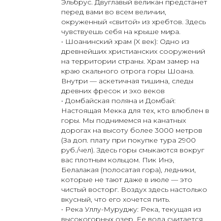
Эльбрус. Двуглавый великан предстанет
перед вами во всем величии,
окруженный «свитой» из хребтов. Здесь
чувствуешь себя на крыше мира.
• Шоанинский храм (X век): Одно из
древнейших христианских сооружений
на территории страны. Храм замер на
краю скального отрога горы Шоана.
Внутри — аскетичная тишина, следы
древних фресок и эхо веков
• Домбайская поляна и Домбай:
Настоящая Мекка для тех, кто влюблен в
горы. Мы поднимемся на канатных
дорогах на высоту более 3000 метров
(За доп. плату при покупке тура 2900
руб./чел). Здесь горы смыкаются вокруг
вас плотным кольцом. Пик Инэ,
Белалакая (полосатая гора), ледники,
которые не тают даже в июле — это
чистый восторг. Воздух здесь настолько
вкусный, что его хочется пить.
• Река Уллу-Муруджу: Река, текущая из
высокогорных озер. Ее вода считается