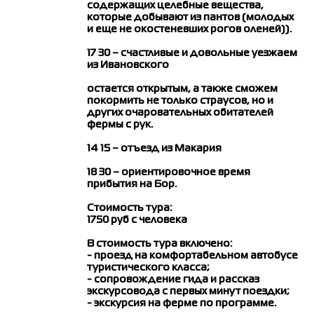
содержащих целебные вещества,
которые добывают из пантов (молодых
и еще не окостеневших рогов оленей)).
17 30 – счастливые и довольные уезжаем
из Ивановского
г. Бор
+7 (83159) 25044
остается открытым, а также сможем
г. Нижний Новгород
8 (831) 422 28
покормить не только страусов, но и
30
Директор
+7 905 193-36-13
других очаровательных обитателей
фермы с рук.
г. Бор, ул. Октябрьская д. 53
г. Н. Новгород, пл. Горького, д. 6
14 15 – отъезд из Макария
18 30 – ориентировочное время
прибытия на Бор.
Политика конфиденциальности
Стоимость тура:
Пользовательское соглашение
1750 руб с человека
В стоимость тура включено:
- проезд на комфортабельном автобусе
туристического класса;
- сопровождение гида и рассказ
экскурсовода с первых минут поездки;
- экскурсия на ферме по программе.