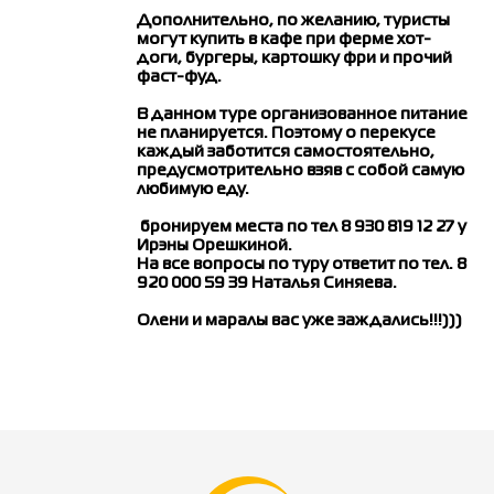
Дополнительно,
по желанию, туристы
могут купить в кафе при ферме хот-
доги, бургеры, картошку фри и прочий
фаст-фуд.
В данном туре организованное питание
не планируется. Поэтому о перекусе
каждый заботится самостоятельно,
предусмотрительно взяв с собой самую
любимую еду.
бронируем места по тел
8 930 819 12 27
у
Ирэны Орешкиной.
На все вопросы по туру ответит по тел. 8
920 000 59 39 Наталья Синяева.
Олени и маралы вас уже заждались!!!)))