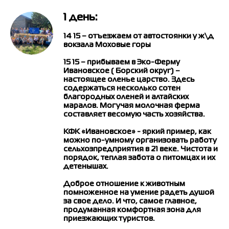
1 день:
14 15 – отъезжаем от автостоянки у ж\д
вокзала Моховые горы
15 15 – прибываем в Эко-Ферму
Ивановское
( Борский округ) –
настоящее оленье царство. Здесь
содержаться несколько сотен
благородных оленей и алтайских
маралов. Могучая молочная ферма
составляет весомую часть хозяйства.
КФК «Ивановское» - яркий пример, как
можно по-умному организовать работу
сельхозпредприятия в 21 веке. Чистота и
порядок, теплая забота о питомцах и их
детенышах.
Доброе отношение к животным
помноженное на умение радеть душой
за свое дело. И что, самое главное,
продуманная комфортная зона для
приезжающих туристов.