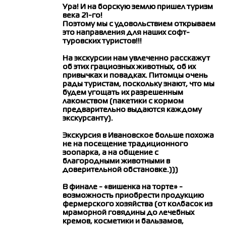
Ура! И на борскую землю пришел туризм
века 21-го!
Поэтому мы с удовольствием открываем
это направления для наших софт-
туровских туристов!!!
На экскурсии нам увлеченно расскажут
об этих грациозных животных, об их
привычках и повадках. Питомцы очень
рады туристам, поскольку знают, что мы
будем угощать их разрешенным
лакомством (пакетики с кормом
О компании
Для агентов
Туры
предварительно выдаются каждому
экскурсанту).
О нас
Горящие
туры
Отзывы
Экскурсия в Ивановское больше похожа
Контакты
Оплата и доставка
Прием в г. Бор
Школьные туры
не на посещение традиционного
Отправление
зоопарка, а на общение с
благородными животными в
доверительной обстановке.)))
В финале - «вишенка на торте» -
возможность приобрести продукцию
фермерского хозяйства (от колбасок из
мраморной говядины до лечебных
кремов, косметики и бальзамов,