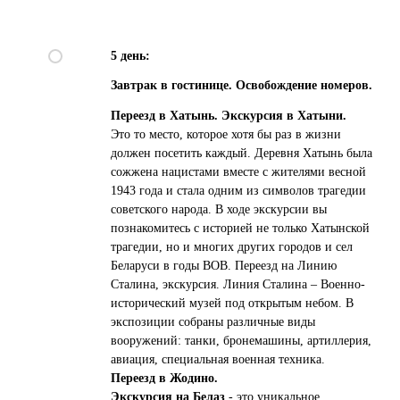
5 день:
Завтрак в гостинице. Освобождение номеров.
Переезд в Хатынь. Экскурсия в Хатыни.
Это то место, которое хотя бы раз в жизни
г. Бор
+7 (83159) 25044
должен посетить каждый. Деревня Хатынь была
8 (831) 422 28 30
г. Нижний Новгород
сожжена нацистами вместе с жителями весной
+7 905 193-36-13
Директор
1943 года и стала одним из символов трагедии
советского народа. В ходе экскурсии вы
г. Бор, ул. Октябрьская д. 53
познакомитесь с историей не только Хатынской
г. Н. Новгород, пл. Горького, д. 6
трагедии, но и многих других городов и сел
Беларуси в годы ВОВ. Переезд на Линию
Сталина, экскурсия. Линия Сталина – Военно-
Политика конфиденциальности
исторический музей под открытым небом. В
Пользовательское соглашение
экспозиции собраны различные виды
вооружений: танки, бронемашины, артиллерия,
авиация, специальная военная техника.
Переезд в Жодино.
Экскурсия на Белаз
- это уникальное