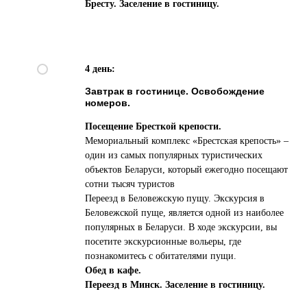
Бресту. Заселение в гостиницу.
4 день:
Завтрак в гостинице. Освобождение
номеров.
Посещение Бресткой крепости.
Мемориальный комплекс «Брестская крепость» –
один из самых популярных туристических
объектов Беларуси, который ежегодно посещают
О компании
Для агентов
Туры
сотни тысяч туристов
Переезд в Беловежскую пущу. Экскурсия в
О нас
Горящие
Беловежской пуще, является одной из наиболее
туры
Отзывы
популярных в Беларуси. В ходе экскурсии, вы
Контакты
Оплата и доставка
Прием в г. Бор
Школьные туры
Отправление
посетите экскурсионные вольеры, где
познакомитесь с обитателями пущи.
Обед в кафе.
Переезд в Минск. Заселение в гостиницу.