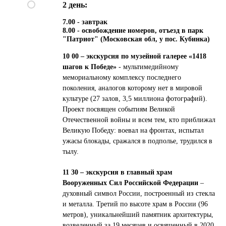
2 день:
О нас
Горящие
7.00 - завтрак
туры
Отзывы
8.00 - освобождение номеров, отъезд в парк
Контакты
Оплата и доставка
Прием в г. Бор
Школьные туры
"Патриот" (Московская обл, у пос. Кубинка)
Отправление
10 00 – экскурсия по музейной галерее «1418
шагов к Победе»
- мультимедийному
мемориальному комплексу последнего
поколения, аналогов которому нет в мировой
культуре (27 залов, 3,5 миллиона фотографий).
Проект посвящен событиям Великой
Отечественной войны и всем тем, кто приближал
Великую Победу: воевал на фронтах, испытал
ужасы блокады, сражался в подполье, трудился в
тылу.
11 30 – экскурсия в главный храм
г. Бор
+7 (83159) 25044
Вооруженных Сил Российской Федерации
–
8 (831) 422 28 30
г. Нижний Новгород
духовный символ России, построенный из стекла
+7 905 193-36-13
Директор
и металла. Третий по высоте храм в России (96
г. Бор, ул. Октябрьская д. 53
метров), уникальнейший памятник архитектуры,
г. Н. Новгород, пл. Горького, д. 6
возведенный за 19 месяцев и освященный в 2020